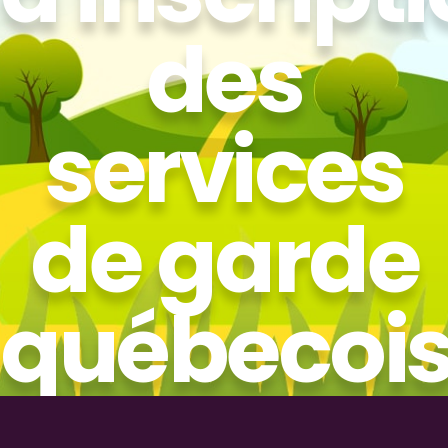
des
services
de garde
québecoi