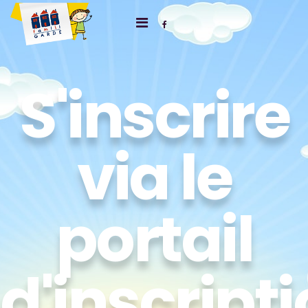
S'inscrire
via le
portail
d'inscript